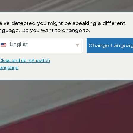
STÄLLNINGSMONTRAR
RESTAURANGER OCH A
've detected you might be speaking a different
nguage. Do you want to change to:
English
Change Langua
Close and do not switch
language