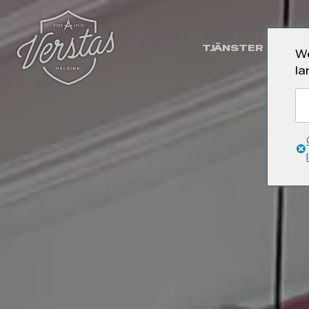
TJÄNSTER
UT
We
la