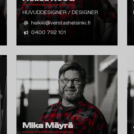
HUVUDDESIGNER / DESIGNER
heikki@verstashelsinki.fi
0400 792 101
Mika Mäyrä