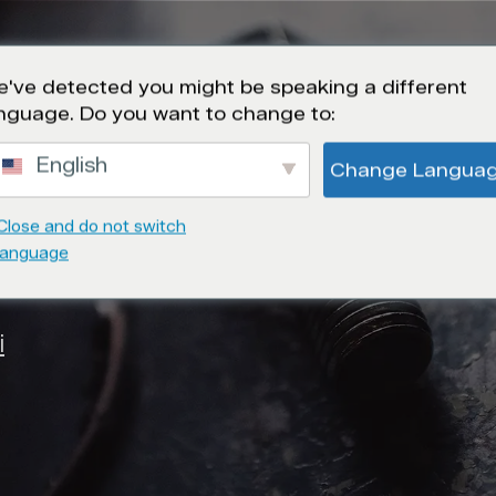
STÄLLNINGSMONTRAR
RESTAURANGER OCH A
've detected you might be speaking a different
nguage. Do you want to change to:
English
Change Langua
Close and do not switch
gfors
language
i