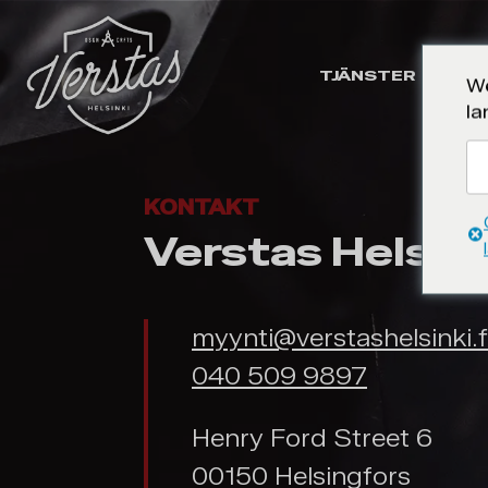
TJÄNSTER
UT
We
la
KONTAKT
Verstas Helsin
myynti@verstashelsinki.f
040 509 9897
Henry Ford Street 6
00150 Helsingfors