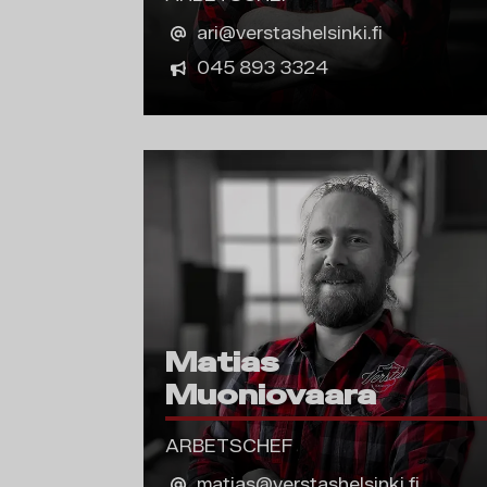
ari@verstashelsinki.fi
045 893 3324
Matias
Muoniovaara
ARBETSCHEF
matias@verstashelsinki.fi