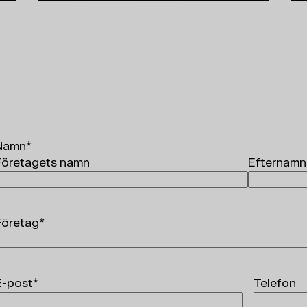
Namn
*
Företagets namn
Efternamn
Företag
*
E-post
*
Telefon