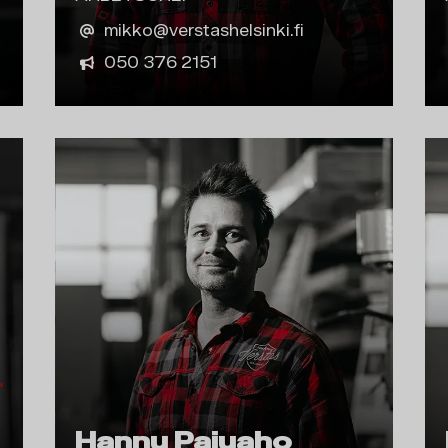
mikko@verstashelsinki.fi
050 376 2151
Hannu Pajuaho