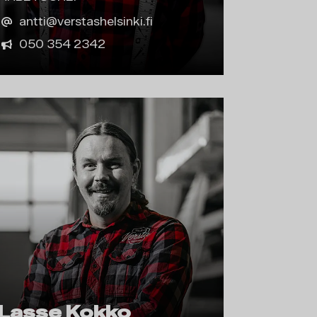
antti@verstashelsinki.fi
050 354 2342
Lasse Kokko