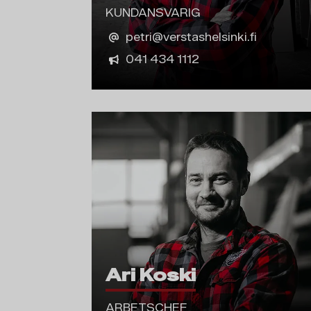
KUNDANSVARIG
petri@verstashelsinki.fi
041 434 1112
Ari Koski
ARBETSCHEF